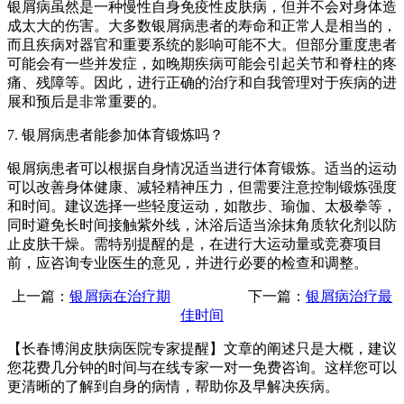
银屑病虽然是一种慢性自身免疫性皮肤病，但并不会对身体造
成太大的伤害。大多数银屑病患者的寿命和正常人是相当的，
而且疾病对器官和重要系统的影响可能不大。但部分重度患者
可能会有一些并发症，如晚期疾病可能会引起关节和脊柱的疼
痛、残障等。因此，进行正确的治疗和自我管理对于疾病的进
展和预后是非常重要的。
7. 银屑病患者能参加体育锻炼吗？
银屑病患者可以根据自身情况适当进行体育锻炼。适当的运动
可以改善身体健康、减轻精神压力，但需要注意控制锻炼强度
和时间。建议选择一些轻度运动，如散步、瑜伽、太极拳等，
同时避免长时间接触紫外线，沐浴后适当涂抹角质软化剂以防
止皮肤干燥。需特别提醒的是，在进行大运动量或竞赛项目
前，应咨询专业医生的意见，并进行必要的检查和调整。
上一篇：
银屑病在治疗期
下一篇：
银屑病治疗最
佳时间
【长春博润皮肤病医院专家提醒】
文章的阐述只是大概，建议
您花费几分钟的时间与在线专家一对一免费咨询。这样您可以
更清晰的了解到自身的病情，帮助你及早解决疾病。