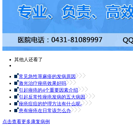
其他人还看了
常见急性荨麻疹的发病原因
激光治疗痤疮效果好吗
引起痤疮的4个重要因素介绍
引起反常性痤疮发病的五大病因
痤疮痘痘的护理方法有什么呢-
患有痤疮在日常该怎么办
点击查看更多康复病例