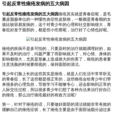
引起反常性痤疮发病的五大病因
引起反常性痤疮发病的五大病因
痤疮其实就是青春痘呢，是毛
囊皮脂腺单位的一种慢性炎症性皮肤病，一般都是青春期的女
孩比较容易发病的，这个对青少年的心理和社交影响很大，青
春痘好发于面部的，都是些小疙瘩呢，治疗好了心情也好呢。
痤疮的疾病不是多可怕的，只要及时的治疗就能调理好的，如
果不及时的治疗，问题严重了而影响就大了，对心情、身体的
影响都很大，尤其是形象上造成很大的伤害了，痤疮的患者要
注意洗脸的时候要彻底的，保持面部的清洁。
青少年们脸上长的这些其实是痤疮，就是人们生活中常常听见
的青春痘，长了这些都是很正常的，这些痤疮会给青少年们带
来很多的心理负担，导致学习不能够专心，还会影响到正常的
人际交往过程，所以很多青少年们想了各种办法来治疗好自己
的痤疮，那么治疗痤疮最好的有效方法呢?
第一，针对于痤疮的话，只要做好面部的清洁就能非常有效的
缓解自己的痤疮症状，长了痤疮主要是由于面部油脂分泌过多