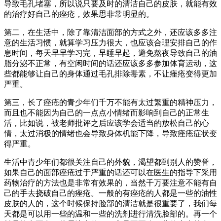
导致毛孔堵塞，所以说只要及时的清洁自己的皮肤，就能有效
的治疗好自己的痤疮，效果思非常明显的。
第二，在生活中，除了靠清洁面部的方式之外，还应该多多注
意的生活习惯，就算学习压力很大，也应该合理安排自己的作
息时间，每天早早学习完，早睡早起，避免熬夜导致自己的油
脂分泌不正常，有空闲时间的话还应该多多参加体育运动，这
些都能够让自己的身体通过毛孔排除毒素，不让痤疮变得更加
严重。
第三，长了痤疮的青少年们千万不能有太过繁重的精神压力，
而且也不能因为自己的一点点小情绪而影响到自己的正常生
活，比如说，被老师批评之后应该学会适当的放松自己的心
情，太过消极的情绪也会导致身体机能下降，导致痤疮症状变
得严重。
生活中青少年们都很关注自己的外貌，渴望都到别人的赞誉，
如果自己的面部痤疮过于严重的话还可以在医生的指导下采用
药物治疗的方法也是非常有效果的，当然千万要注意不能有自
己的手去挠破自己的痤疮。一般的有痤疮的人都是一些的油性
皮肤的人的，这个时候保持脸部的清洁就是很重要了，我们每
天都是可以用一些的温和一些的洗剂进行清洗脸部的。再一个