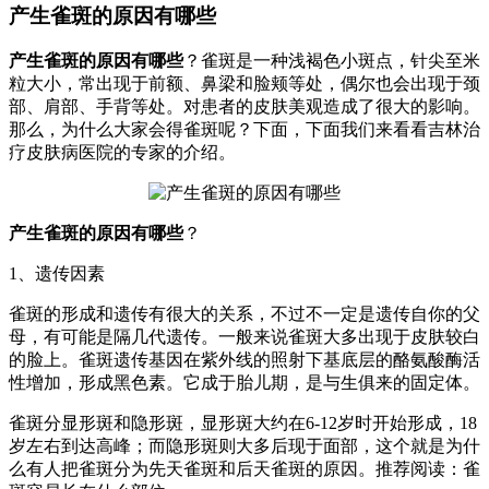
产生雀斑的原因有哪些
产生雀斑的原因有哪些
？雀斑是一种浅褐色小斑点，针尖至米
粒大小，常出现于前额、鼻梁和脸颊等处，偶尔也会出现于颈
部、肩部、手背等处。对患者的皮肤美观造成了很大的影响。
那么，为什么大家会得雀斑呢？下面，下面我们来看看吉林治
疗皮肤病医院的专家的介绍。
产生雀斑的原因有哪些
？
1、遗传因素
雀斑的形成和遗传有很大的关系，不过不一定是遗传自你的父
母，有可能是隔几代遗传。一般来说雀斑大多出现于皮肤较白
的脸上。雀斑遗传基因在紫外线的照射下基底层的酪氨酸酶活
性增加，形成黑色素。它成于胎儿期，是与生俱来的固定体。
雀斑分显形斑和隐形斑，显形斑大约在6-12岁时开始形成，18
岁左右到达高峰；而隐形斑则大多后现于面部，这个就是为什
么有人把雀斑分为先天雀斑和后天雀斑的原因。推荐阅读：雀