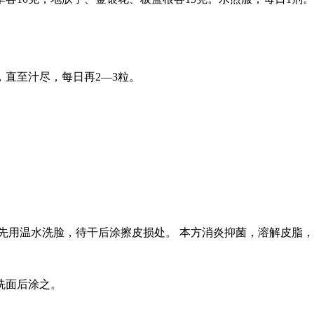
直至汁尽，每日再2—3粒。
、晚先用温水洗脸，待干后涂擦皮损处。 本方消炎抑菌，溶解皮脂
洗面后涂之。