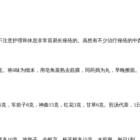
不注意护理和休息非常容易长痤疮的。虽然有不少治疗痤疮的中
0克。将6味为细末，用皂角蒸熟去筋膜，同药捣为丸，早晚擦面。
苓15克，车前子8克，神曲15克，红花3克，甘草6克。煎汤代茶，
茜草各10克，地肤子、金银花、板蓝根各15克。水煎服，每日1剂。