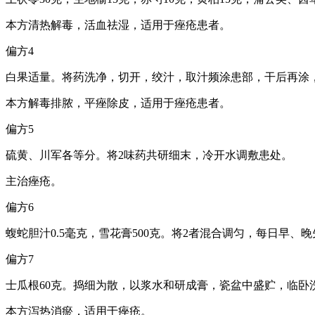
本方清热解毒，活血祛湿，适用于痤疮患者。
偏方4
白果适量。将药洗净，切开，绞汁，取汁频涂患部，干后再涂，
本方解毒排脓，平痤除皮，适用于痤疮患者。
偏方5
硫黄、川军各等分。将2味药共研细末，冷开水调敷患处。
主治痤疮。
偏方6
蝮蛇胆汁0.5毫克，雪花膏500克。将2者混合调匀，每日早
偏方7
士瓜根60克。捣细为散，以浆水和研成膏，瓷盆中盛贮，临卧
本方泻热消瘀，适用于痤疮。