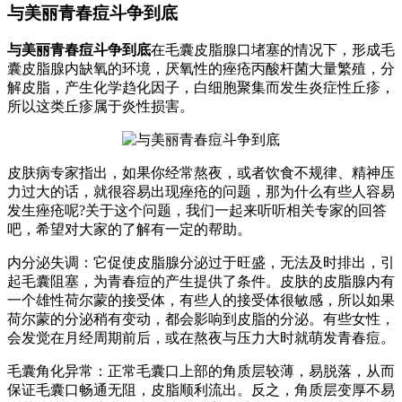
与美丽青春痘斗争到底
与美丽青春痘斗争到底
在毛囊皮脂腺口堵塞的情况下，形成毛
囊皮脂腺内缺氧的环境，厌氧性的痤疮丙酸杆菌大量繁殖，分
解皮脂，产生化学趋化因子，白细胞聚集而发生炎症性丘疹，
所以这类丘疹属于炎性损害。
皮肤病专家指出，如果你经常熬夜，或者饮食不规律、精神压
力过大的话，就很容易出现痤疮的问题，那为什么有些人容易
发生痤疮呢?关于这个问题，我们一起来听听相关专家的回答
吧，希望对大家的了解有一定的帮助。
内分泌失调：它促使皮脂腺分泌过于旺盛，无法及时排出，引
起毛囊阻塞，为青春痘的产生提供了条件。皮肤的皮脂腺内有
一个雄性荷尔蒙的接受体，有些人的接受体很敏感，所以如果
荷尔蒙的分泌稍有变动，都会影响到皮脂的分泌。有些女性，
会发觉在月经周期前后，或在熬夜与压力大时就萌发青春痘。
毛囊角化异常：正常毛囊口上部的角质层较薄，易脱落，从而
保证毛囊口畅通无阻，皮脂顺利流出。反之，角质层变厚不易