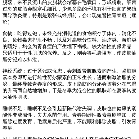
脱落，来不及流出的皮脂就会堵塞在毛囊口，形成粉刺。细菌
过剩的皮脂会阻塞毛细孔，少氧多脂的环境有利于细菌的繁殖
而导致炎症，特别是紧张或经期前，会出现短暂性青春痘（痤
疮）。
食物：吃得过饱，未经充分消化道的食物积存于体内，消化不
良、废物毒素排泄不畅，以及对高糖分饮料、油炸类、海鲜类
的嗜好，均会为青春痘的产生埋下祸根。较为油性的保养品，
只适用于干性肌肤的保养。反之，则会将毛囊阻塞，使皮肤油
脂分泌难以排泄。
神经系统：过于紧张或忧虑，会刺激肾脏腺素的产生。肾脏腺
素本身即可进行雄性荷尔蒙素的正常生长，进而刺激油脂的分
泌，最终导致青春痘的形成。皮下脂肪的分泌会随着外在气温
的升高而自然地增加，于是冬季为混合性的肌肤却在夏季转变
为油性肌肤。
睡眠不足：睡眠不足会引起新陈代谢失调，皮肤也由健康的弱
酸性变成碱性，失去杀菌作用。青春期雄性激素急剧增加，皮
脂腺过度发育，毛囊角质化严重，不能顺利排除皮脂，引发青
春痘。