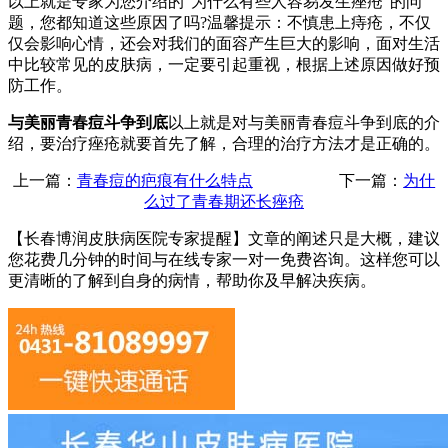
以上就是专家为您介绍的“为什么有些人容易发生痤疮”的问
题，您都知道这些原因了吗?温馨提示：不慎患上痔疮，不仅
仅会影响心情，还会对我们的面容产生巨大的影响，面对生活
中比较常见的皮肤病，一定要引起重视，根据上述原因做好预
防工作。
与美丽青春痘斗争到底
以上就是对与美丽青春痘斗争到底的介
绍，要治疗痤疮就要首先了解，合理的治疗方法才是正确的。
上一篇：
青春痘的疤痕有什么特点
下一篇：
为什
么过了青春期还长痤疮
【长春博润皮肤病医院专家提醒】
文章的阐述只是大概，建议
您花费几分钟的时间与在线专家一对一免费咨询。这样您可以
更清晰的了解到自身的病情，帮助你及早解决疾病。