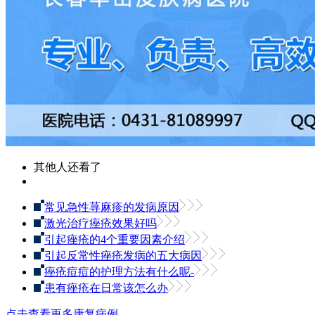
其他人还看了
常见急性荨麻疹的发病原因
激光治疗痤疮效果好吗
引起痤疮的4个重要因素介绍
引起反常性痤疮发病的五大病因
痤疮痘痘的护理方法有什么呢-
患有痤疮在日常该怎么办
点击查看更多康复病例