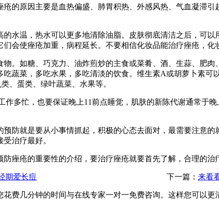
痤疮的原因主要是血热偏盛、肺胃积热、外感风热、气血凝滞引
较高的水温，热水可以更多地清除油脂。皮肤彻底清洁之后，可以
它们会使痤疮加重，病程延长。不要相信化妆品能治疗痤疮，化
食物。如糖、巧克力、油炸煎炒的主食或菜肴、酒、生蒜、肥肉
多吃蔬菜，多吃水果，多吃清淡的饮食。维生素A或胡萝卜素可
乳类、蛋类、绿叶蔬菜、水果等。
工作多忙，也要保证晚上11前点睡觉，肌肤的新陈代谢通常于晚
的预防就是要从小事情抓起，积极的心态去面对，最需要注意的
接受治疗最好。
预防痤疮的重要性的介绍，要治疗痤疮就要首先了解，合理的治
经期爱长痘
下一篇：
来看
您花费几分钟的时间与在线专家一对一免费咨询。这样您可以更