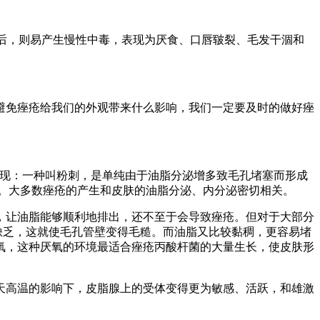
月之后，则易产生慢性中毒，表现为厌食、口唇皲裂、毛发干涸和
避免痤疮给我们的外观带来什么影响，我们一定要及时的做好痤
表现：一种叫粉刺，是单纯由于油脂分泌增多致毛孔堵塞而形成
。大多数痤疮的产生和皮肤的油脂分泌、内分泌密切相关。
，让油脂能够顺利地排出，还不至于会导致痤疮。但对于大部分
缺乏，这就使毛孔管壁变得毛糙。而油脂又比较黏稠，更容易堵
氧，这种厌氧的环境最适合痤疮丙酸杆菌的大量生长，使皮肤形
天高温的影响下，皮脂腺上的受体变得更为敏感、活跃，和雄激