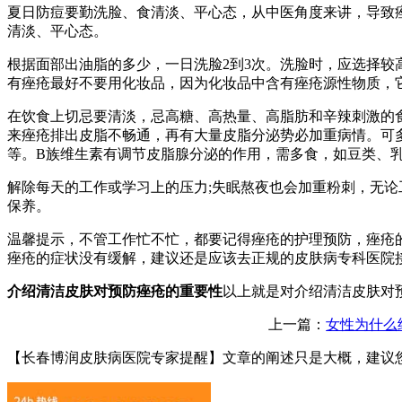
夏日防痘要勤洗脸、食清淡、平心态，从中医角度来讲，导致
清淡、平心态。
根据面部出油脂的多少，一日洗脸2到3次。洗脸时，应选择
有痤疮最好不要用化妆品，因为化妆品中含有痤疮源性物质，
在饮食上切忌要清淡，忌高糖、高热量、高脂肪和辛辣刺激的
来痤疮排出皮脂不畅通，再有大量皮脂分泌势必加重病情。可
等。B族维生素有调节皮脂腺分泌的作用，需多食，如豆类、
解除每天的工作或学习上的压力;失眠熬夜也会加重粉刺，无论
保养。
温馨提示，不管工作忙不忙，都要记得痤疮的护理预防，痤疮
痤疮的症状没有缓解，建议还是应该去正规的皮肤病专科医院
介绍清洁皮肤对预防痤疮的重要性
以上就是对介绍清洁皮肤对
上一篇：
女性为什么
【长春博润皮肤病医院专家提醒】
文章的阐述只是大概，建议