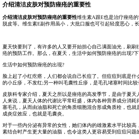
介绍清洁皮肤对预防痤疮的重要性
介绍清洁皮肤对预防痤疮的重要性
维生素A跟E也是治疗痤疮的
脱皮等。维生素E副作用虽小，大批口服也可引起轻度恶心，
夏天快要到了，有许多的人又要开始担心自己满面油光，刷刷
疮的预防工作。那么，在夏天，生活中如何预防痤疮的出现?
生活中如何预防痤疮的出现?
脸上起了小红疙瘩，人们都会说自己长痘了。但痘痘到底是什
的小丘疹，不发红;另一种叫毛囊性丘疹，是毛孔堵塞时间比
皮肤科专家介绍，夏天之所以是痤疮的高发季节，是由于夏天
人来说，夏天人体的代谢比平常旺盛，体内各种营养成分消耗
塞毛孔，从而由油脂和死亡的角质细胞混合形成角质栓，也就
成炎症效应，也就是毛囊炎。
对于一些内分泌有异常的女性，她们体内的雄激素水平比较高
素结合时产生更大量的油脂，也令这类人更容易受到痘痘问题