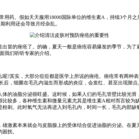
常用药。假如天天服用18000国际单位的维生素A，持续3个
长期利用还会导致月经杂乱。
往出冒的痤疮了。的确，夏天一般是痤疮容易爆发的季节，为了
下面我们听听专家的介绍。
么呢?其实，大部分痘痘都是医学上所说的痤疮。痤疮常有两种
较长后，细菌在毛孔内滋生而形成的炎症，会发红、甚至出现脓点
人体的油脂分泌很旺盛。这时候，如果人们的毛孔管壁比较光滑
得比较多，各种维生素和微量元素尤其是维生素A相对而言较为
是粉刺。此时氧气无法再进入到毛孔内，时间一长，毛孔内部缺
，雄激素本来就会与皮脂腺上的受体结合促进油脂的分泌。在夏
的困扰。