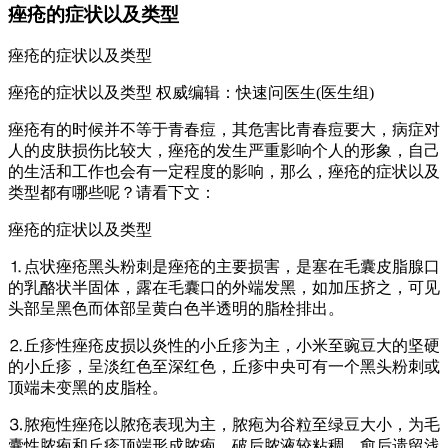
痤疮的症状以及类型
痤疮的症状以及类型
痤疮的症状以及类型 权威编辑：快速问医生(医生组)
痤疮有的时候并不等于青春痘，其危害比青春痘要大，病症对
人的皮肤损伤比较大，痤疮的发生严重影响个人的形象，自己
的生活和工作也会有一定程度的影响，那么，痤疮的症状以及
类型都有哪些呢？请看下文：
痤疮的症状以及类型
⒈点状痤疮黑头粉刺是痤疮的主要损害，是塞在毛囊皮脂腺口
的乳酪状半固体，露在毛囊口的外端发黑，如加压挤之，可见
头部呈黑色而体部呈黄白色半透明的脂栓排出。
⒉丘疹性痤疮皮损以炎性的小丘疹为主，小米至豌豆大的坚硬
的小丘疹，呈淡红色至深红色，丘疹中央可有一个黑头粉刺或
顶端未变黑的皮脂栓。
⒊脓疱性痤疮以脓疮表现为主，脓疱为谷粒至绿豆大小，为毛
囊性脓疱和丘疹顶端形成脓疱，破后脓液较粘稠，愈后遗留浅