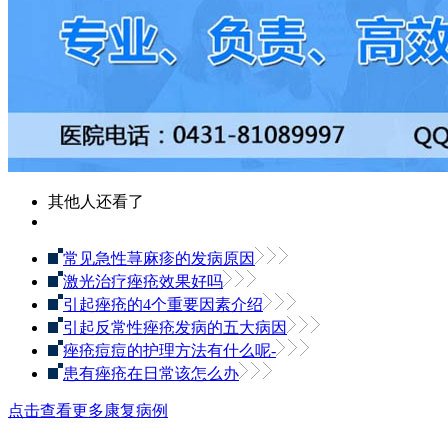
其他人还看了
常见急性荨麻疹的发病原因
激光治疗痤疮效果好吗
引起痤疮的4个重要因素介绍
引起反常性痤疮发病的五大病因
痤疮痘痘的护理方法有什么呢-
患有痤疮在日常该怎么办
点击查看更多康复病例