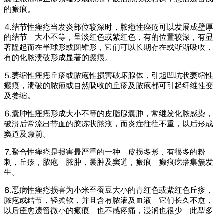
的瘢痕。
⒋结节性痤疮当发炎部位较深时，脓疱性痤疮可以发展成壁厚
的结节，大小不等，呈淡红色或紫红色，有的位置较深，有显
著隆起而在半球形或圆锥形，它们可以长期存在或渐渐吸收，
有的化脓溃破形成显著的瘢痕。
⒌萎缩性痤疮丘疹或脓疱性损害破坏腺体，引起凹坑状萎缩性
瘢痕，溃破的脓疱或自然吸收的丘疹及脓疱都可引起纤维性变
及萎缩。
⒍囊肿性痤疮形成大小不等的皮脂腺囊肿，常继发化脓感染，
破溃后常流出带血的胶冻状脓液，而炎症往往不重，以后形成
窦道及瘢前。
⒎聚合性痤疮是损害最严重的一种，皮损多形，有很多的粉
刺，丘疹，脓疱，脓肿，囊肿及窦道，瘢痕，瘢痕疙瘩集簇发
生。
⒏恶病性痤疮损害为小米至蚕豆大小的青红色或紫红色丘疹，
脓疱或结节，轻柔软，并且含有脓液及血液，它们长久不愈，
以后痊愈遗留微小的瘢痕，也不感疼痛，浸润也很少，此型多